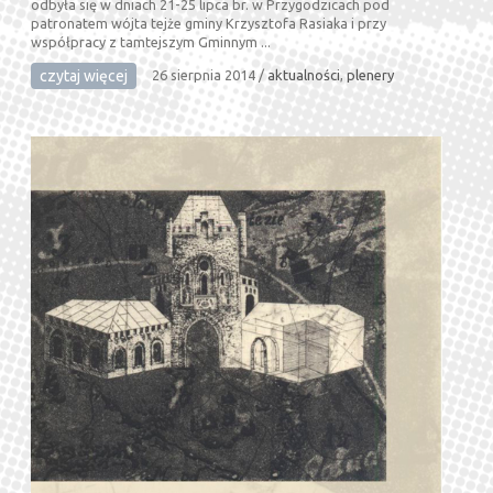
odbyła się w dniach 21-25 lipca br. w Przygodzicach pod
patronatem wójta tejże gminy Krzysztofa Rasiaka i przy
współpracy z tamtejszym Gminnym ...
czytaj więcej
26 sierpnia 2014
/
aktualności
,
plenery