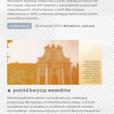
Absolwent Wydziału Malarstwa, Grafiki i Rzeźby w PWSSP we
Wrocławiu, obecnie ASP (dyplom z wyróżnieniem w pracowni
malarstwa prof. Józefa Hałasa i u prof. Mieczysława
Zdanowicza w 1993), a obecnie pedagog macierzystej uczelni,
prowadzi pracownię ...
czytaj więcej
30 września 2014
/
aktualności
,
wystawy
pośród baryczy meandrów
Interdyscyplinarne plenery są tradycyjną już, wakacyjną
propozycją dla naszego środowiska plastycznego, z którym
spotykamy się i pracujemy w urokliwych zakątkach powiatu
ostrowskiego. Jedenasta edycja pn. pośród Baryczy meandrów