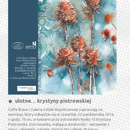
ulotne… krystyny piotrowskiej
Caffe Bravo i Galeria Sztuki Współczesnej zapraszają na
wernisaż, który odbędzie się w czwartek, 23 października 2014,
o godz. 19.oo, w kawiarni przy ostrowskim Rynku 15 Krystyna
Piotrowska. Ostrowianka, malująca amatorsko - wprawniei z
pasją - akwarelą, pastelą, tworzy też collage. Prace są