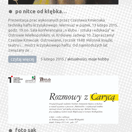
po nitce od kłębka…
Prezentacja prac wykonanych przez Czesława Kmieciaka
techniką haftu krzyżykowego. Wernisaż w piątek, 13 lutego 2015,
godz. 19.oo. Sala konferencyjna „n klubu - sztuka i edukacja“ w
Ostrowie Wielkopolskim, ul. Królowej Jadwigi 10. Zapraszamy!
Czesław Kmieciak. Ostrowianin, rocznik 1948. Miłośnik książki,
teatru i… mistrz krzyżykowego haftu. Od najmłodszych lat
związany ze ...
czytaj więcej
5 lutego 2015
/
aktualności
,
moje hobby
foto sak