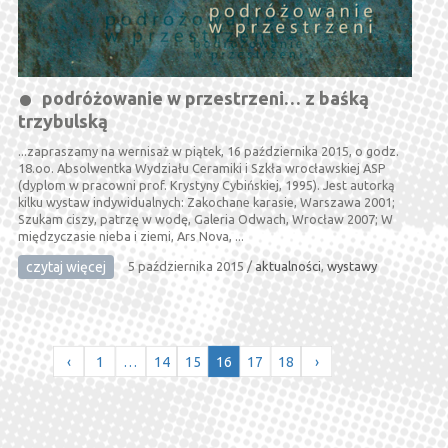
podróżowanie w przestrzeni… z baśką
trzybulską
...zapraszamy na wernisaż w piątek, 16 października 2015, o godz.
18.oo. Absolwentka Wydziału Ceramiki i Szkła wrocławskiej ASP
(dyplom w pracowni prof. Krystyny Cybińskiej, 1995). Jest autorką
kilku wystaw indywidualnych: Zakochane karasie, Warszawa 2001;
Szukam ciszy, patrzę w wodę, Galeria Odwach, Wrocław 2007; W
międzyczasie nieba i ziemi, Ars Nova, ...
czytaj więcej
5 października 2015
/
aktualności
,
wystawy
‹
1
…
14
15
16
17
18
›