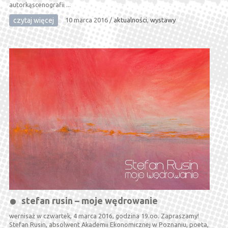
autorkąscenografii ...
czytaj więcej
10 marca 2016
/
aktualności
,
wystawy
stefan rusin – moje wędrowanie
wernisaż w czwartek, 4 marca 2016, godzina 19.oo. Zapraszamy!
Stefan Rusin, absolwent Akademii Ekonomicznej w Poznaniu, poeta,