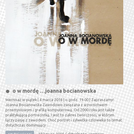
o w mordę …joanna bocianowska
Wernisaż w piątek | 4 marca 2016 | o godz. 19.00 | Zapraszamy!
Joanna Bocianowska Zawodowo związana z wzornictwem
przemysłowym i grafiką komputerową. Od 2000 roku jest także
praktykującą portrecistką. I jest to zakres twórczości, w którym
łączy pasję z zawodem. Choć portret i sylwetka człowieka to temat
dotychczas dominujący ...
18 lutego 2016
/
aktualności
,
wystawy