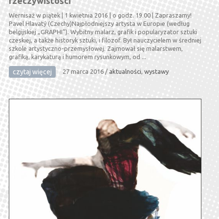
rzeczywistości
Wernisaż w piątek | 1 kwietnia 2016 | o godz. 19.00 | Zapraszamy!
Pavel Hlavatý (Czechy)Najpłodniejszy artysta w Europie (według
belgijskiej „GRAPHI”). Wybitny malarz, grafik i popularyzator sztuki
czeskiej, a także historyk sztuki, i filozof. Był nauczycielem w średniej
szkole artystyczno-przemysłowej. Zajmował się malarstwem,
grafiką, karykaturą i humorem rysunkowym, od ...
czytaj więcej
27 marca 2016
/
aktualności
,
wystawy