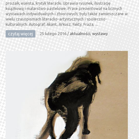
prozaik, eseista, krytyk literacki. Uprawia rysunek, ilustrację
książkową i malarstwo pastelowe. Prace prezentował na licznych
wystawach indywidualnych i zbiorowych; były także zamieszczane w
wielu czasopismach literacko-artystycznych i społeczno-
kulturalnych: Autograf, Akant, Arkusz, Fakty, Fraza, ...
czytaj więcej
25 lutego 2016
/
aktualności
,
wystawy