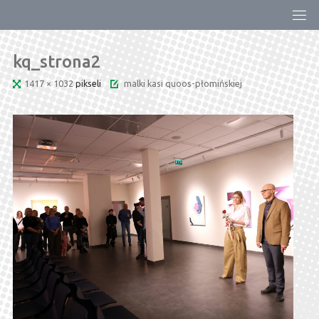
Przejdź
do
treści
kq_strona2
Pełny
1417 × 1032
pikseli
malki kasi quoos-płomińskiej
rozmiar