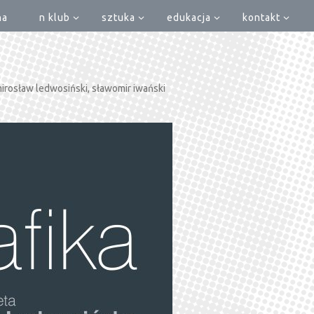
na
n klub
sztuka
edukacja
kontakt
 mirosław ledwosiński, sławomir iwański