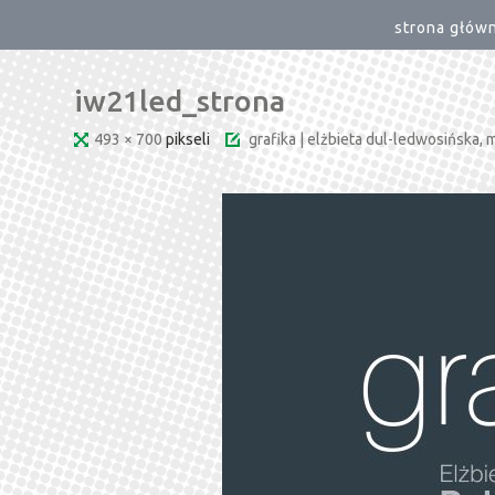
strona głów
iw21led_strona
Pełny
493 × 700
pikseli
grafika | elżbieta dul-ledwosińska,
rozmiar