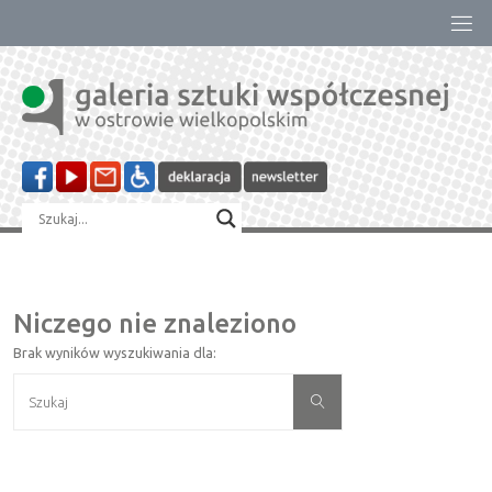
Przejdź
do
treści
Niczego nie znaleziono
Brak wyników wyszukiwania dla:
Szukaj:
Szukaj