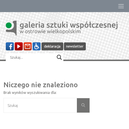
Przejdź
do
treści
Niczego nie znaleziono
Brak wyników wyszukiwania dla:
Szukaj:
Szukaj