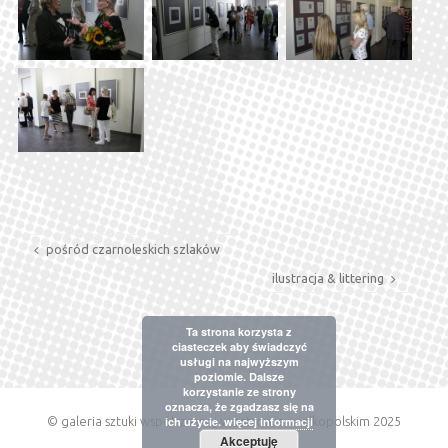
pośród czarnoleskich szlaków
ilustracja & littering
Ta strona korzysta z
ciasteczek aby świadczyć
usługi na najwyższym
poziomie. Dalsze
korzystanie ze strony
oznacza, że zgadzasz się na
ich użycie.
więcej informacji
© galeria sztuki współczesnej w ostrowie wielkopolskim 2025
Akceptuję