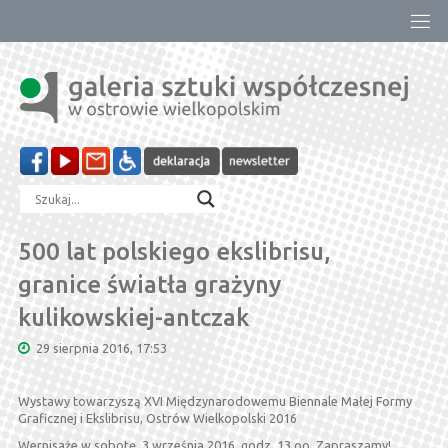
Przejdź
do
treści
500 lat polskiego ekslibrisu,
granice światła grażyny
kulikowskiej-antczak
29 sierpnia 2016, 17:53
Wystawy towarzyszą XVI Międzynarodowemu Biennale Małej Formy
Graficznej i Ekslibrisu, Ostrów Wielkopolski 2016
Wernisaże w sobotę, 3 września 2016, godz. 13.oo. Zapraszamy!