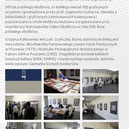
500 lat polskiego ekslibrisu, to kolekcja niemal 300 graficznych
arcydzieł zgromadzona przez prof. Zygmunta Gontarza, chemika o
bibliofilskich i graficznych zamiłowaniach kolekcjonera i
popularyzatora sztuki ekslibrisu.Wystawa zorganizowana przy
współpracy Warszawskiej Galerii Ekslibrisu w roku 500. lecia
polskiego ekslibrisu
Grażyna Kulikowska-Antczak. Graficzka, której ulubioną techniką jest
mezzotinta. Absolwentka Państwowego Liceum Sztuk Plastycznych
w Poznaniu (1973) i Wydziału Pedagogiczno-Artystycznego w
Kaliszu UAM w Poznaniu (2002). Długoletni pracownik kaliskich
instytucji kultury (WDK, KMPiK) i macierzystego wydziału. Autorka
wielu wystaw i laureatka licznych konkursów.