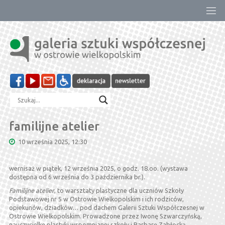
Przejdź
do
treści
familijne atelier
10 września 2025, 12:30
wernisaż w piątek, 12 września 2025, o godz. 18.oo. (wystawa
dostępna od 6 września do 3 października br.).
Familijne atelier
, to warsztaty plastyczne dla uczniów Szkoły
Podstawowej nr 5 w Ostrowie Wielkopolskim i ich rodziców,
opiekunów, dziadków… pod dachem Galerii Sztuki Współczesnej w
Ostrowie Wielkopolskim. Prowadzone przez Iwonę Szwarczyńską,
nauczycielkę plastyki wspomnianej szkoły i Barbarę Zabłocką,