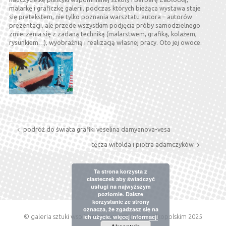
malarkę i graficzkę galerii, podczas których bieżąca wystawa staje
się pretekstem, nie tylko poznania warsztatu autora – autorów
prezentacji, ale przede wszystkim podjęcia próby samodzielnego
zmierzenia się z zadaną techniką (malarstwem, grafiką, kolażem,
rysunkiem…), wyobraźnią i realizacją własnej pracy. Oto jej owoce.
podróż do świata grafiki veselina damyanova-vesa
tęcza witolda i piotra adamczyków
Ta strona korzysta z
ciasteczek aby świadczyć
usługi na najwyższym
poziomie. Dalsze
korzystanie ze strony
oznacza, że zgadzasz się na
© galeria sztuki współczesnej w ostrowie wielkopolskim 2025
ich użycie.
więcej informacji