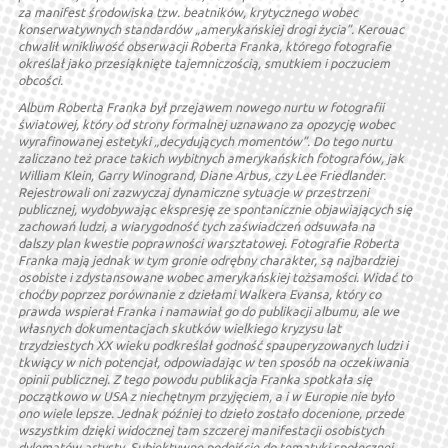
za manifest środowiska tzw. beatników, krytycznego wobec
konserwatywnych standardów „amerykańskiej drogi życia”. Kerouac
chwalił wnikliwość obserwacji Roberta Franka, którego fotografie
określał jako przesiąknięte tajemniczością, smutkiem i poczuciem
obcości.
Album Roberta Franka był przejawem nowego nurtu w fotografii
światowej, który od strony formalnej uznawano za opozycję wobec
wyrafinowanej estetyki „decydujących momentów”. Do tego nurtu
zaliczano też prace takich wybitnych amerykańskich fotografów, jak
William Klein, Garry Winogrand, Diane Arbus, czy Lee Friedlander.
Rejestrowali oni zazwyczaj dynamiczne sytuacje w przestrzeni
publicznej, wydobywając ekspresję ze spontanicznie objawiających się
zachowań ludzi, a wiarygodność tych zaświadczeń odsuwała na
dalszy plan kwestie poprawności warsztatowej. Fotografie Roberta
Franka mają jednak w tym gronie odrębny charakter, są najbardziej
osobiste i zdystansowane wobec amerykańskiej tożsamości. Widać to
choćby poprzez porównanie z dziełami Walkera Evansa, który co
prawda wspierał Franka i namawiał go do publikacji albumu, ale we
własnych dokumentacjach skutków wielkiego kryzysu lat
trzydziestych XX wieku podkreślał godność spauperyzowanych ludzi i
tkwiący w nich potencjał, odpowiadając w ten sposób na oczekiwania
opinii publicznej. Z tego powodu publikacja Franka spotkała się
początkowo w USA z niechętnym przyjęciem, a i w Europie nie było
ono wiele lepsze. Jednak później to dzieło zostało docenione, przede
wszystkim dzięki widocznej tam szczerej manifestacji osobistych
dylematów artysty. Subiektywne podejście do tematyki społecznej