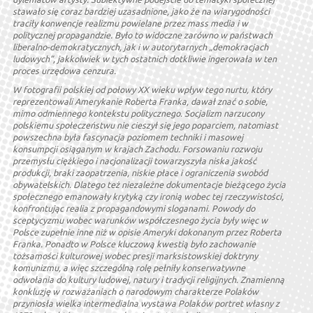
stawało się coraz bardziej uzasadnione, jako że na wiarygodności
traciły konwencje realizmu powielane przez mass media i w
politycznej propagandzie. Było to widoczne zarówno w państwach
liberalno-demokratycznych, jak i w autorytarnych „demokracjach
ludowych”, jakkolwiek w tych ostatnich dotkliwie ingerowała w ten
proces urzędowa cenzura.
W fotografii polskiej od połowy XX wieku wpływ tego nurtu, który
reprezentowali Amerykanie Roberta Franka, dawał znać o sobie,
mimo odmiennego kontekstu politycznego. Socjalizm narzucony
polskiemu społeczeństwu nie cieszył się jego poparciem, natomiast
powszechna była fascynacja poziomem techniki i masowej
konsumpcji osiąganym w krajach Zachodu. Forsowaniu rozwoju
przemysłu ciężkiego i nacjonalizacji towarzyszyła niska jakość
produkcji, braki zaopatrzenia, niskie płace i ograniczenia swobód
obywatelskich. Dlatego też niezależne dokumentacje bieżącego życia
społecznego emanowały krytyką czy ironią wobec tej rzeczywistości,
konfrontując realia z propagandowymi sloganami. Powody do
sceptycyzmu wobec warunków współczesnego życia były więc w
Polsce zupełnie inne niż w opisie Ameryki dokonanym przez Roberta
Franka. Ponadto w Polsce kluczową kwestią było zachowanie
tożsamości kulturowej wobec presji marksistowskiej doktryny
komunizmu, a więc szczególną rolę pełniły konserwatywne
odwołania do kultury ludowej, natury i tradycji religijnych. Znamienną
konkluzję w rozważaniach o narodowym charakterze Polaków
przyniosła wielka intermedialna wystawa Polaków portret własny z