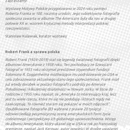
Zapraszamy!
Wystawę Motywy Polskie przygotowano w 2024 roku pamięci
Roberta Franka w 100. rocznicę urodzin. Jego subiektywna fotografia
społeczna zawarta w albumie The Americans była dla nas w drugiej
połowie XX w. wzorem krytycznej metody interpretacji polskiej
rzeczywistości.
Stanisław Kulawiak, kurator wystawy
Robert Frank a sprawa polska
Robert Frank (1924–2019) stał się legendą światowej fotografii dzięki
albumowi Amerykanie z 1958 roku. Ten pochodzący ze Szwajcarii
fotograf w 1955 roku otrzymał prestiżowe stypendium fundacji
Solomona R. Guggenheima możliwiające mu podróżowanie po USA w
celu zobrazowania aktualnego stanu tego społeczeństwa. Frank miał
już wtedy dorobek w postaci fotografii z podróży po Ameryce
Południowej i kilkuletniej działalności w Nowym Jorku. W liście do
rodziców z 1955 roku napisał, że „Ameryka to interesujący kraj, lecz
jest tu wiele rzeczy, które mi się nie podobają i których nigdy nie
zaakceptuję. To również staram się pokazać w moich zdjęciach”.
Opublikowane fotografie (83 wybrane z prawie 20 tysięcy)
odzwierciedlają pesymistyczną ocenę amerykańskich form życia
codziennego i perspektywy ich globalnego upowszechnienia. Wstęp
do albumu Amerykanie, który ukazał się w USA w rok po francuskiej
premierze, napisał Jack Kerouac, autor powieści W drodze uważanej