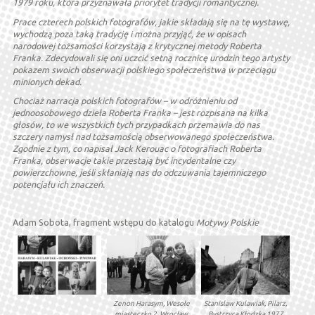
1979 roku, która przyznawała priorytet tradycji romantycznej.
Prace czterech polskich fotografów, jakie składają się na tę wystawę,
wychodzą poza taką tradycję i można przyjąć, że w opisach
narodowej tożsamości korzystają z krytycznej metody Roberta
Franka. Zdecydowali się oni uczcić setną rocznicę urodzin tego artysty
pokazem swoich obserwacji polskiego społeczeństwa w przeciągu
minionych dekad.
Chociaż narracja polskich fotografów – w odróżnieniu od
jednoosobowego dzieła Roberta Franka – jest rozpisana na kilka
głosów, to we wszystkich tych przypadkach przemawia do nas
szczery namysł nad tożsamością obserwowanego społeczeństwa.
Zgodnie z tym, co napisał Jack Kerouac o fotografiach Roberta
Franka, obserwacje takie przestają być incydentalne czy
powierzchowne, jeśli skłaniają nas do odczuwania tajemniczego
potencjału ich znaczeń.
Adam Sobota, fragment wstępu do katalogu
Motywy Polskie
Zenon Harasym, Wesołe
Stanislaw Kulawiak, Pilarz,
miasteczko 2, Wrocław
Bystrzyca Kłodzka 1977