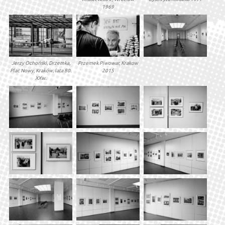
1969
Jerzy Ochoński, Drzemka,
Przemek Piwowar, Krakow
Plac Nowy, Kraków, lata 80.
2015
XXw.