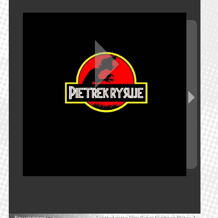
Created using FlowPaper Flipbook Maker ↗