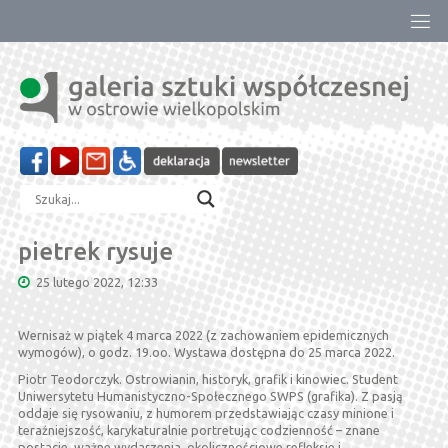
Przejdź
do
treści
pietrek rysuje
25 lutego 2022, 12:33
Wernisaż w piątek 4 marca 2022 (z zachowaniem epidemicznych
wymogów), o godz. 19.oo. Wystawa dostępna do 25 marca 2022.
Piotr Teodorczyk. Ostrowianin, historyk, grafik i kinowiec. Student
Uniwersytetu Humanistyczno-Społecznego SWPS (grafika). Z pasją
oddaje się rysowaniu, z humorem przedstawiając czasy minione i
teraźniejszość, karykaturalnie portretując codzienność – znane
postacie, ważne wydarzenia, okolicznościowe refleksje i