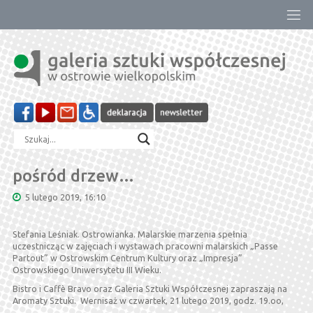
Przejdź
do
treści
pośród drzew…
5 lutego 2019, 16:10
Stefania Leśniak. Ostrowianka. Malarskie marzenia spełnia
uczestnicząc w zajęciach i wystawach pracowni malarskich „Passe
Partout” w Ostrowskim Centrum Kultury oraz „Impresja”
Ostrowskiego Uniwersytetu III Wieku.
Bistro i Caffè Bravo oraz Galeria Sztuki Współczesnej zapraszają na
Aromaty Sztuki. Wernisaż w czwartek, 21 lutego 2019, godz. 19.oo,