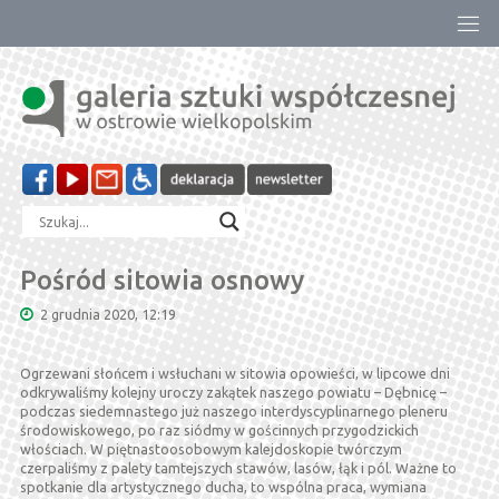
Przejdź
do
treści
Pośród sitowia osnowy
2 grudnia 2020, 12:19
Ogrzewani słońcem i wsłuchani w sitowia opowieści, w lipcowe dni
odkrywaliśmy kolejny uroczy zakątek naszego powiatu – Dębnicę –
podczas siedemnastego już naszego interdyscyplinarnego pleneru
środowiskowego, po raz siódmy w gościnnych przygodzickich
włościach. W piętnastoosobowym kalejdoskopie twórczym
czerpaliśmy z palety tamtejszych stawów, lasów, łąk i pól. Ważne to
spotkanie dla artystycznego ducha, to wspólna praca, wymiana