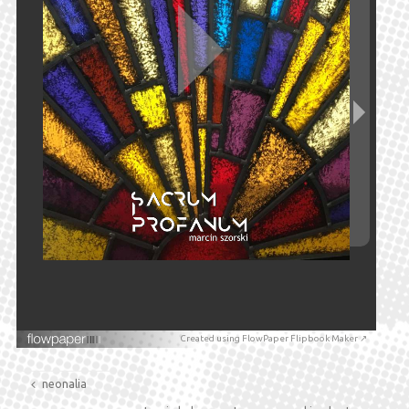
Created using FlowPaper Flipbook Maker ↗
neonalia