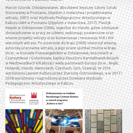
Marcin Szorski. Odolanowianin. Absolwent Wyższej Szkoły Sztuki
Stosowanej w Poznaniu, (dyplom z malarstwa i projektowania
witraży, 2001) oraz Wydziału Pedagogiczno-Artystycznego w
Kaliszu UAM w Poznaniu ((dyplom z malarstwa, 2017). Plastyk
miejski w Odolanowie (2006), wyjechał do Irlandii, gdzie zdobywał
doświadczenie w pracy ze szkłem, wykonując powierzone oraz
własne projekty witraży oraz konserwacje i renowacje XVII i XIX-
wiecznych witraży. Po powrocie do kraju (2009) otworzył własną,
autorską pracownię witrażu, a jego prace spotkać można w kraju
(m.in.: w Kościele Poewangelickim w Odolanowie, kościołach w
Czarnymlesie i Gołuchowie, kaplicy Klasztoru Karmelitanek Bosych
w Niedźwiadkach k/Kalisza) i wielu państwach Europy (m.in.: Anglii,
Holandii, Irlandii, Niemczech, Czechach, Syrii, Szwecji). W 2016
wyróżniony Laurem Kultury przez Starostę Ostrowskiego, a w 2017 i
2018 wyróżniony i nagrodzony przez Dziekana Wydziału
Pedagogiczno-Artystycznego w Kaliszu.