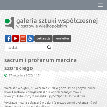
Przejdź
do
treści
sacrum i profanum marcina
szorskiego
17 września 2020, 14:54
Wernisaż w piątek, 18 września 2020, o godz. 19.oo (jedynie online:
www.facebook.com/galeriasztukiwspolczesnejostrow i
www.youtube.com/channel/UCTjcpVzNp1C4sHri05caFCw).
Wystawę można zobaczyć w galerii (z niezbędnymi dystansami) od
18 września do 2 października br.