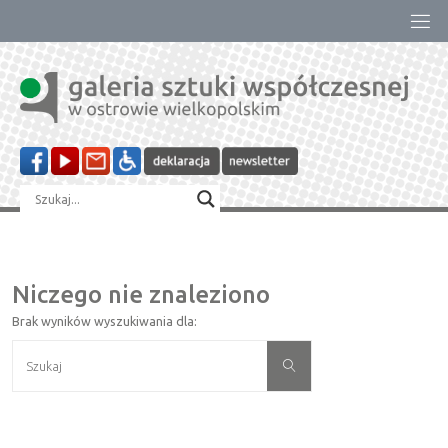
Przejdź
do
treści
Niczego nie znaleziono
Brak wyników wyszukiwania dla:
Szukaj:
Szukaj