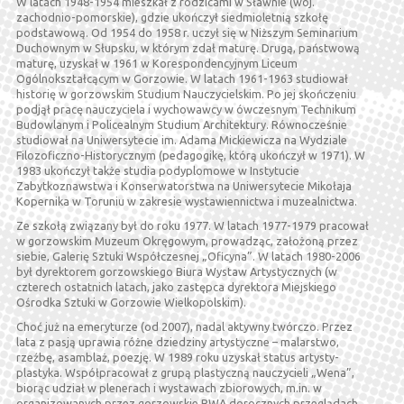
W latach 1948-1954 mieszkał z rodzicami w Sławnie (woj.
zachodnio-pomorskie), gdzie ukończył siedmioletnią szkołę
podstawową. Od 1954 do 1958 r. uczył się w Niższym Seminarium
Duchownym w Słupsku, w którym zdał maturę. Drugą, państwową
maturę, uzyskał w 1961 w Korespondencyjnym Liceum
Ogólnokształcącym w Gorzowie. W latach 1961-1963 studiował
historię w gorzowskim Studium Nauczycielskim. Po jej skończeniu
podjął pracę nauczyciela i wychowawcy w ówczesnym Technikum
Budowlanym i Policealnym Studium Architektury. Równocześnie
studiował na Uniwersytecie im. Adama Mickiewicza na Wydziale
Filozoficzno-Historycznym (pedagogikę, którą ukończył w 1971). W
1983 ukończył także studia podyplomowe w Instytucie
Zabytkoznawstwa i Konserwatorstwa na Uniwersytecie Mikołaja
Kopernika w Toruniu w zakresie wystawiennictwa i muzealnictwa.
Ze szkołą związany był do roku 1977. W latach 1977-1979 pracował
w gorzowskim Muzeum Okręgowym, prowadząc, założoną przez
siebie, Galerię Sztuki Współczesnej „Oficyna”. W latach 1980-2006
był dyrektorem gorzowskiego Biura Wystaw Artystycznych (w
czterech ostatnich latach, jako zastępca dyrektora Miejskiego
Ośrodka Sztuki w Gorzowie Wielkopolskim).
Choć już na emeryturze (od 2007), nadal aktywny twórczo. Przez
lata z pasją uprawia różne dziedziny artystyczne – malarstwo,
rzeźbę, asamblaż, poezję. W 1989 roku uzyskał status artysty-
plastyka. Współpracował z grupą plastyczną nauczycieli „Wena”,
biorąc udział w plenerach i wystawach zbiorowych, m.in. w
organizowanych przez gorzowskie BWA dorocznych przeglądach