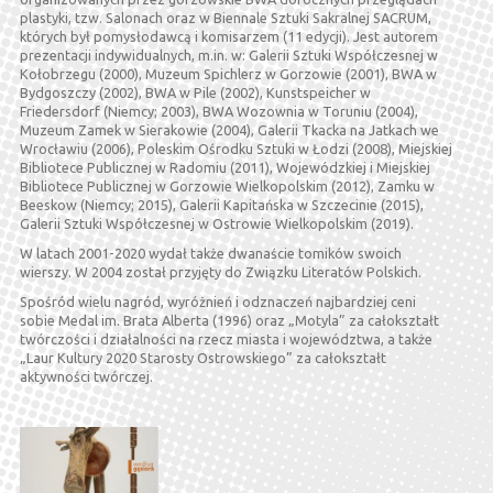
plastyki, tzw. Salonach oraz w Biennale Sztuki Sakralnej SACRUM,
których był pomysłodawcą i komisarzem (11 edycji). Jest autorem
prezentacji indywidualnych, m.in. w: Galerii Sztuki Współczesnej w
Kołobrzegu (2000), Muzeum Spichlerz w Gorzowie (2001), BWA w
Bydgoszczy (2002), BWA w Pile (2002), Kunstspeicher w
Friedersdorf (Niemcy; 2003), BWA Wozownia w Toruniu (2004),
Muzeum Zamek w Sierakowie (2004), Galerii Tkacka na Jatkach we
Wrocławiu (2006), Poleskim Ośrodku Sztuki w Łodzi (2008), Miejskiej
Bibliotece Publicznej w Radomiu (2011), Wojewódzkiej i Miejskiej
Bibliotece Publicznej w Gorzowie Wielkopolskim (2012), Zamku w
Beeskow (Niemcy; 2015), Galerii Kapitańska w Szczecinie (2015),
Galerii Sztuki Współczesnej w Ostrowie Wielkopolskim (2019).
W latach 2001-2020 wydał także dwanaście tomików swoich
wierszy. W 2004 został przyjęty do Związku Literatów Polskich.
Spośród wielu nagród, wyróżnień i odznaczeń najbardziej ceni
sobie Medal im. Brata Alberta (1996) oraz „Motyla” za całokształt
twórczości i działalności na rzecz miasta i województwa, a także
„Laur Kultury 2020 Starosty Ostrowskiego” za całokształt
aktywności twórczej.