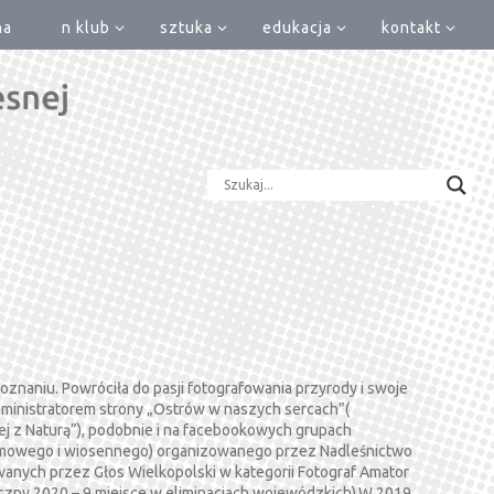
na
n klub
sztuka
edukacja
kontakt
naniu. Powróciła do pasji fotografowania przyrody i swoje
ministratorem strony „Ostrów w naszych sercach”(
żej z Naturą”), podobnie i na facebookowych grupach
zimowego i wiosennego) organizowanego przez Nadleśnictwo
owanych przez Głos Wielkopolski w kategorii Fotograf Amator
iczny 2020 – 9 miejsce w eliminacjach wojewódzkich).W 2019