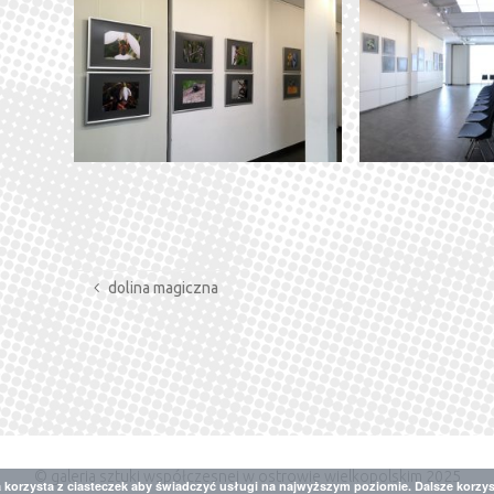
dolina magiczna
© galeria sztuki współczesnej w ostrowie wielkopolskim 2025
a korzysta z ciasteczek aby świadczyć usługi na najwyższym poziomie. Dalsze korzys