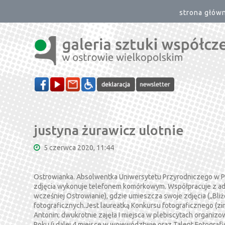
strona głów
justyna żurawicz ulotnie
5 czerwca 2020, 11:44
Ostrowianka. Absolwentka Uniwersytetu Przyrodniczego w Poz
zdjęcia wykonuje telefonem komórkowym. Współpracuje z ad
wcześniej Ostrowianie), gdzie umieszcza swoje zdjęcia („Bli
fotograficznych.Jest laureatką Konkursu fotograficznego (
Antonin; dwukrotnie zajęła I miejsca w plebiscytach organiz
Roku (i dalej 4 miejsce w województwie oraz Talent Fotograf