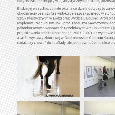
dotychczas dominujący w jej artystycznym portfolio, pozostaje
Bliskie jej wszystko, co miłe oku na co dzień, dotyczy to zaró
ukochanego psa, czy też widoku pejzażu skąpanego w słoń
Sztuk Plastycznych w Łodzi oraz Wydziału Edukacji Artysty
(dyplomw Pracowni Rysunku prof. Tadeusza Gaworzewskiego
pokonkursowych wystawach uczelnianych Ars Universitatis (wy
projektowania architektonicznego, 2003-2007), na wystawie in
a także wystawy zbiorowej w Odolanowskim Centrum Kultury (
nadal, czy chować do szuflady, ale jest pewna, że nie chce p