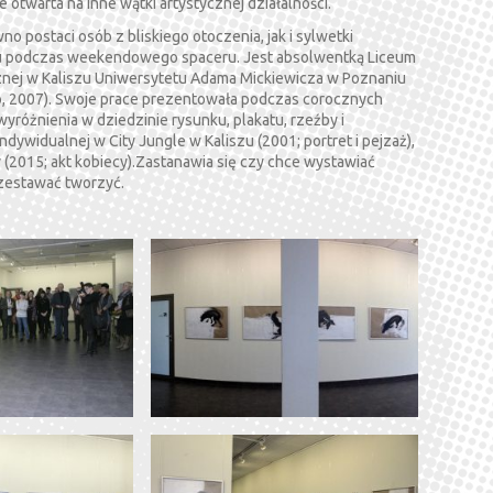
 otwarta na inne wątki artystycznej działalności.
wno postaci osób z bliskiego otoczenia, jak i sylwetki
cu podczas weekendowego spaceru. Jest absolwentką Liceum
cznej w Kaliszu Uniwersytetu Adama Mickiewicza w Poznaniu
, 2007). Swoje prace prezentowała podczas corocznych
różnienia w dziedzinie rysunku, plakatu, rzeźby i
dywidualnej w City Jungle w Kaliszu (2001; portret i pejzaż),
2015; akt kobiecy).Zastanawia się czy chce wystawiać
rzestawać tworzyć.