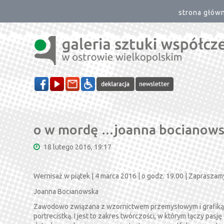
strona głów
o w mordę …joanna bocianow
18 lutego 2016, 19:17
Wernisaż w piątek | 4 marca 2016 | o godz. 19.00 | Zapraszam
Joanna Bocianowska
Zawodowo związana z wzornictwem przemysłowym i grafiką k
portrecistką. I jest to zakres twórczości, w którym łączy pas