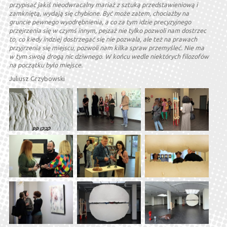
przypisać jakiś nieodwracalny mariaż z sztuką przedstawieniową i
zamkniętą, wydają się chybione. Być może zatem, chociażby na
gruncie pewnego wyodrębnienia, a co za tym idzie precyzyjnego
przejrzenia się w czymś innym, pejzaż nie tylko pozwoli nam dostrzec
to, co kiedy indziej dostrzegać się nie pozwala, ale też na prawach
przyjrzenia się miejscu, pozwoli nam kilka spraw przemyśleć. Nie ma
w tym swoją drogą nic dziwnego. W końcu wedle niektórych filozofów
na początku było miejsce.
Juliusz Grzybowski