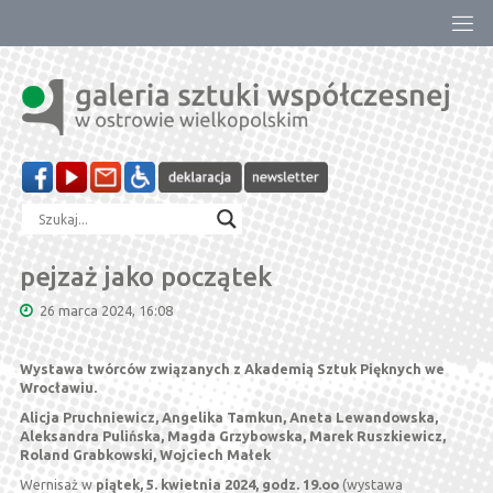
Przejdź
do
treści
pejzaż jako początek
26 marca 2024, 16:08
Wystawa twórców związanych z Akademią Sztuk Pięknych we
Wrocławiu.
Alicja Pruchniewicz, Angelika Tamkun, Aneta Lewandowska,
Aleksandra Pulińska, Magda Grzybowska, Marek Ruszkiewicz,
Roland Grabkowski, Wojciech Małek
Wernisaż w
piątek, 5. kwietnia 2024, godz. 19.oo
(wystawa