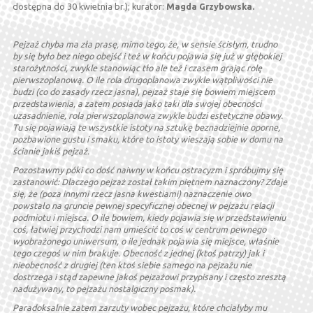
dostępna do 30 kwietnia br.); kurator:
Magda Grzybowska.
Pejzaż chyba ma zła prasę, mimo tego, że, w sensie ścisłym, trudno
by się było bez niego obejść i też w końcu pojawia się już w głębokiej
starożytności, zwykle stanowiąc tło ale też i czasem grając rolę
pierwszoplanową. O ile rola drugoplanowa zwykle wątpliwości nie
budzi (co do zasady rzecz jasna), pejzaż staje się bowiem miejscem
przedstawienia, a zatem posiada jako taki dla swojej obecności
uzasadnienie, rola pierwszoplanowa zwykle budzi estetyczne obawy.
Tu się pojawiają te wszystkie istoty na sztukę beznadziejnie oporne,
pozbawione gustu i smaku, które to istoty wieszają sobie w domu na
ścianie jakiś pejzaż.
Pozostawmy póki co dość naiwny w końcu ostracyzm i spróbujmy się
zastanowić: Dlaczego pejzaż został takim piętnem naznaczony? Zdaje
się, że (poza innymi rzecz jasna kwestiami) naznaczenie owo
powstało na gruncie pewnej specyficznej obecnej w pejzażu relacji
podmiotu i miejsca. O ile bowiem, kiedy pojawia się w przedstawieniu
coś, łatwiej przychodzi nam umieścić to coś w centrum pewnego
wyobrażonego uniwersum, o ile jednak pojawia się miejsce, właśnie
tego czegoś w nim brakuje. Obecność z jednej (ktoś patrzy) jak i
nieobecność z drugiej (ten ktoś siebie samego na pejzażu nie
dostrzega i stąd zapewne jakoś pejzażowi przypisany i często zresztą
nadużywany, to pejzażu nostalgiczny posmak).
Paradoksalnie zatem zarzuty wobec pejzażu, które chciałyby mu