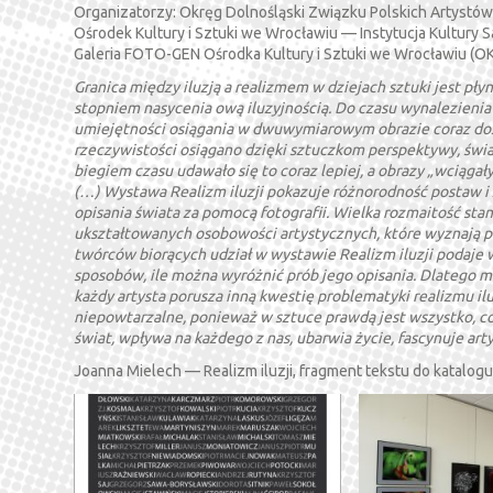
Organizatorzy: Okręg Dolnośląski Związku Polskich Artystów
Ośrodek Kultury i Sztuki we Wrocławiu — Instytucja Kultur
Galeria FOTO-GEN Ośrodka Kultury i Sztuki we Wrocławiu (OK
Granica między iluzją a realizmem w dziejach sztuki jest płynn
stopniem nasycenia ową iluzyjnością. Do czasu wynalezienia 
umiejętności osiągania w dwuwymiarowym obrazie coraz dosk
rzeczywistości osiągano dzięki sztuczkom perspektywy, świa
biegiem czasu udawało się to coraz lepiej, a obrazy „wciągały
(…) Wystawa Realizm iluzji pokazuje różnorodność postaw i 
opisania świata za pomocą fotografii. Wielka rozmaitość st
ukształtowanych osobowości artystycznych, które wyznają pe
twórców biorących udział w wystawie Realizm iluzji podaje wł
sposobów, ile można wyróżnić prób jego opisania. Dlatego mi
każdy artysta porusza inną kwestię problematyki realizmu iluz
niepowtarzalne, ponieważ w sztuce prawdą jest wszystko, co
świat, wpływa na każdego z nas, ubarwia życie, fascynuje art
Joanna Mielech — Realizm iluzji, fragment tekstu do katalog