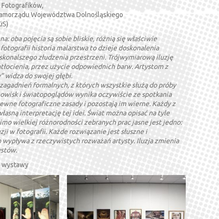
 Fotografików,
y Samorządu Województwa Dolnośląskiego
iS)
a: oba pojęcia są sobie bliskie, różnią się właściwie
fotografii historia malarstwa to dzieje doskonalenia
onalszego złudzenia przestrzeni. Trójwymiarową iluzję
tłocienia, przez użycie odpowiednich barw. Artystom z
” widza do swojej głębi.
zagadnień formalnych, z których wszystkie służą do próby
anowisk i światopoglądów wynika oczywiście ze spotkania
wne fotograficzne zasady i pozostają im wierne. Każdy z
asną interpretację tej idei. Świat można opisać na tyle
mo wielkiej różnorodności zebranych prac jasne jest jedno:
ji w fotografii. Każde rozwiązanie jest słuszne i
 wypływa z rzeczywistych rozważań artysty. Iluzja zmienia
ystów.
u wystawy