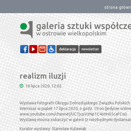
strona głów
realizm iluzji
16 lipca 2020, 12:02
Wystawa fotografii Okręgu Dolnośląskiego Związku Polskich
Wernisaż w piątek 17 lipca 2020, o godz. 19.oo (jedynie onl
www.youtube.com/channel/UCTjcpVzNp1C4sHri05caFCw).
Wystawę można zobaczyć w galerii (z niezbędnymi dystansami)
Kurator wystawy: Stanisław Kulawiak